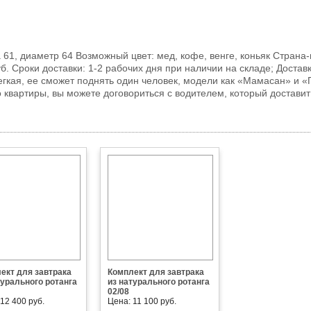
а 61, диаметр 64 Возможный цвет: мед, кофе, венге, коньяк Стран
б. Сроки доставки: 1-2 рабочих дня при наличии на складе; Достав
егкая, ее сможет поднять один человек, модели как «Мамасан» и 
 квартиры, вы можете договориться с водителем, который доставит
ект для завтрака
Комплект для завтрака
турального ротанга
из натурального ротанга
02/08
12 400 руб.
Цена: 11 100 руб.